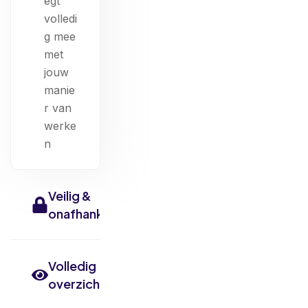
egt
volledi
g mee
met
jouw
manie
r van
werke
n
Veilig &
onafhankelijk
Volledig
overzicht