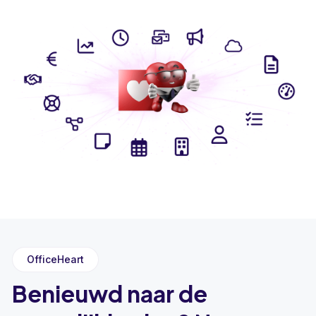
OfficeHeart
Benieuwd naar de