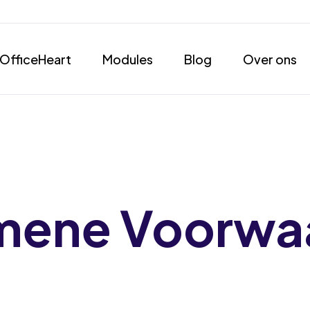
OfficeHeart
Modules
Blog
Over ons
mene Voorwa