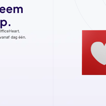
Neem
p.
fficeHeart.
anaf dag één.