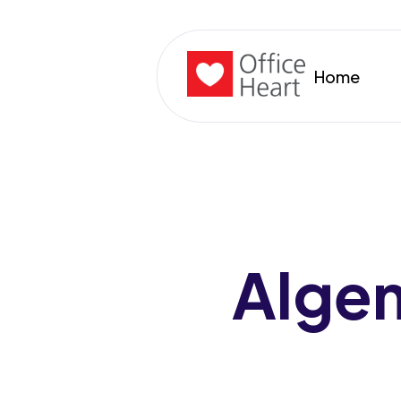
Home
Alge