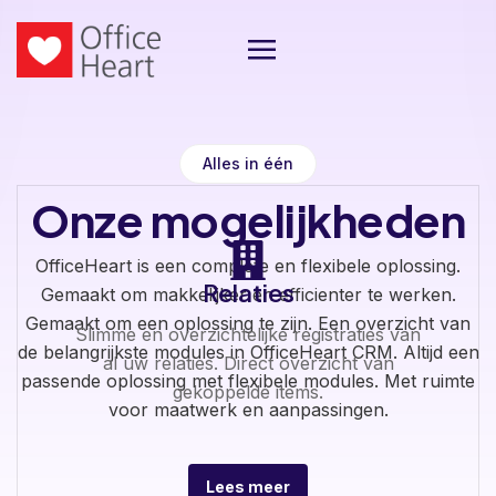
Alles in één
Onze mogelijkheden
OfficeHeart is een complete en flexibele oplossing.
Relaties
Gemaakt om makkelijker en efficienter te werken.
Gemaakt om een oplossing te zijn. Een overzicht van
Slimme en overzichtelijke registraties van
de belangrijkste modules in OfficeHeart CRM. Altijd een
al uw relaties. Direct overzicht van
passende oplossing met flexibele modules. Met ruimte
gekoppelde items.
voor maatwerk en aanpassingen.
Lees meer