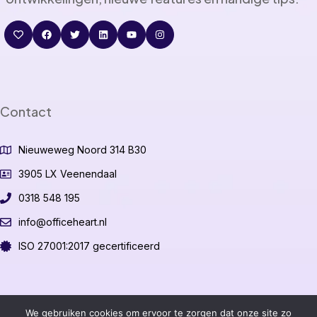
Contact
Nieuweweg Noord 314 B30
3905 LX Veenendaal
0318 548 195
info@officeheart.nl
ISO 27001:2017 gecertificeerd
©2026 OfficeHeart B.V.
We gebruiken cookies om ervoor te zorgen dat onze site zo