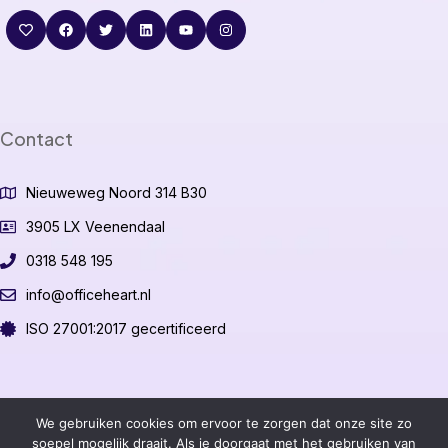
Contact
Nieuweweg Noord 314 B30
3905 LX Veenendaal
0318 548 195
info@officeheart.nl
ISO 27001:2017 gecertificeerd
©2026 OfficeHeart B.V.
We gebruiken cookies om ervoor te zorgen dat onze site zo
soepel mogelijk draait. Als je doorgaat met het gebruiken van