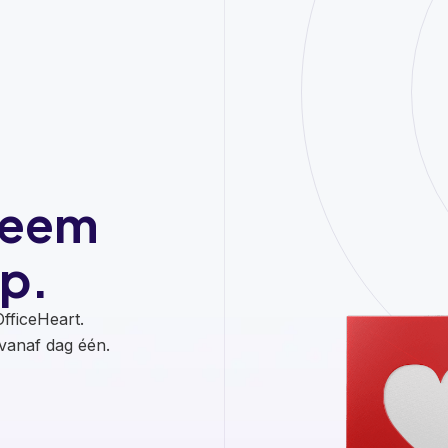
Neem
p.
fficeHeart.
anaf dag één.