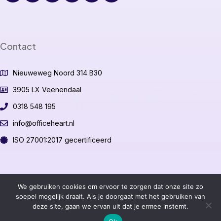
Contact
Nieuweweg Noord 314 B30
3905 LX Veenendaal
0318 548 195
info@officeheart.nl
ISO 27001:2017 gecertificeerd
©2026 OfficeHeart B.V.
We gebruiken cookies om ervoor te zorgen dat onze site zo
soepel mogelijk draait. Als je doorgaat met het gebruiken van
deze site, gaan we ervan uit dat je ermee instemt.
Algemene voorwaarden