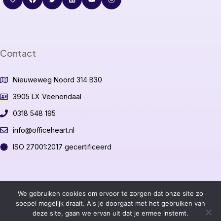
Contact
Nieuweweg Noord 314 B30
3905 LX Veenendaal
0318 548 195
info@officeheart.nl
ISO 27001:2017 gecertificeerd
©2026 OfficeHeart B.V.
We gebruiken cookies om ervoor te zorgen dat onze site zo
soepel mogelijk draait. Als je doorgaat met het gebruiken van
deze site, gaan we ervan uit dat je ermee instemt.
Algemene voorwaarden