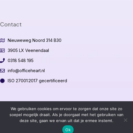
Contact
Nieuweweg Noord 314 B30
3905 LX Veenendaal
0318 548 195
info@officeheart.nl
ISO 27001:2017 gecertificeerd
©2026 OfficeHeart B.V.
We gebruiken cookies om ervoor te zorgen dat onze site zo
soepel mogelijk draait. Als je doorgaat met het gebruiken van
deze site, gaan we ervan uit dat je ermee instemt.
Algemene voorwaarden
Ok