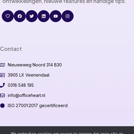
ontwikkelingen, nieuwe features en handige tips.
Contact
Nieuweweg Noord 314 B30
3905 LX Veenendaal
0318 548 195
info@officeheart.nl
ISO 27001:2017 gecertificeerd
©2026 OfficeHeart B.V.
We gebruiken cookies om ervoor te zorgen dat onze site zo