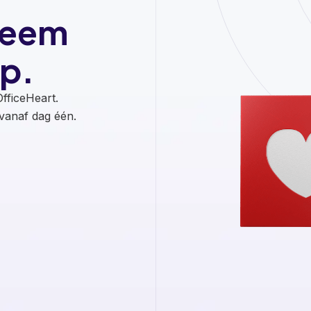
Neem
p.
fficeHeart.
anaf dag één.