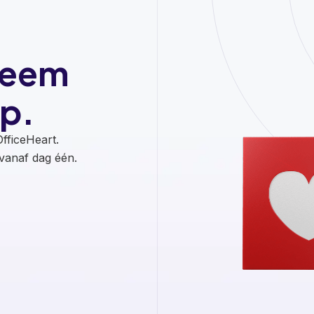
Neem
p.
fficeHeart.
anaf dag één.