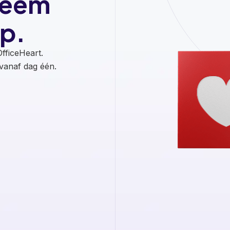
Neem
p.
fficeHeart.
anaf dag één.