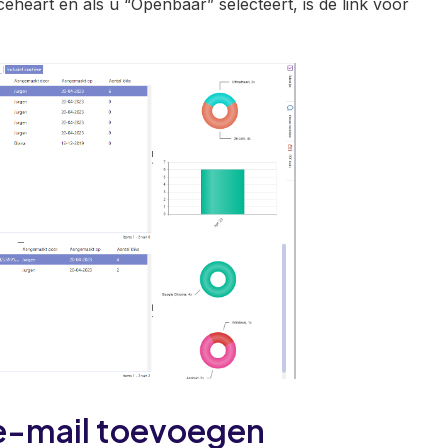
iceheart en als u “Openbaar” selecteert, is de link voor
e-mail toevoegen