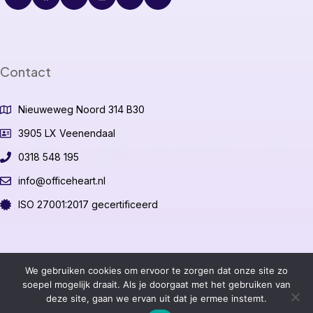
Contact
Nieuweweg Noord 314 B30
3905 LX Veenendaal
0318 548 195
info@officeheart.nl
ISO 27001:2017 gecertificeerd
©2026 OfficeHeart B.V.
We gebruiken cookies om ervoor te zorgen dat onze site zo
soepel mogelijk draait. Als je doorgaat met het gebruiken van
deze site, gaan we ervan uit dat je ermee instemt.
Algemene voorwaarden