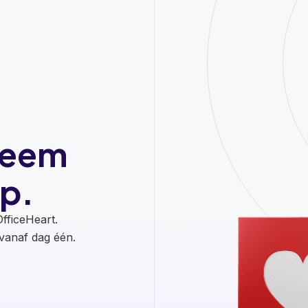
Neem
p.
fficeHeart.
anaf dag één.