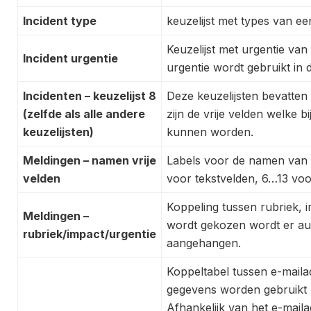
Incident type
keuzelijst met types van een
Keuzelijst met urgentie va
Incident urgentie
urgentie wordt gebruikt in d
Incidenten – keuzelijst 8
Deze keuzelijsten bevatten 
(zelfde als alle andere
zijn de vrije velden welke b
keuzelijsten)
kunnen worden.
Meldingen – namen vrije
Labels voor de namen van d
velden
voor tekstvelden, 6…13 voo
Koppeling tussen rubriek, 
Meldingen –
wordt gekozen wordt er au
rubriek/impact/urgentie
aangehangen.
Koppeltabel tussen e-mail
gegevens worden gebruikt b
Afhankelijk van het e-mail