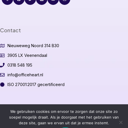
Contact
Nieuweweg Noord 314 B30
3905 LX Veenendaal
0318 548 195
info@officeheart.nl
ISO 27001:2017 gecertificeerd
©2026 OfficeHeart B.V.
We gebruiken cookies om ervoor te zorgen dat onze site zo
soepel mogelijk draait. Als je doorgaat met het gebruiken van
deze site, gaan we ervan uit dat je ermee instemt.
Algemene voorwaarden