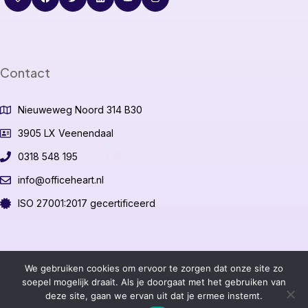
Contact
Nieuweweg Noord 314 B30
3905 LX Veenendaal
0318 548 195
info@officeheart.nl
ISO 27001:2017 gecertificeerd
©2026 OfficeHeart B.V.
We gebruiken cookies om ervoor te zorgen dat onze site zo
soepel mogelijk draait. Als je doorgaat met het gebruiken van
deze site, gaan we ervan uit dat je ermee instemt.
Algemene voorwaarden